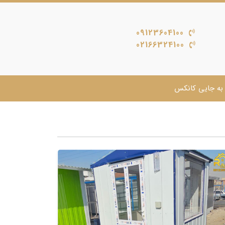
09123604100
02166324100
به جایی کانکس