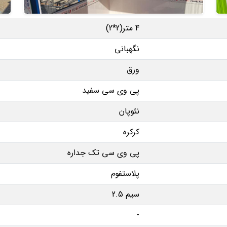
4 متر(2*2)
نگهبانی
ورق
پی وی سی سفید
نئوپان
کرکره
پی وی سی تک جداره
پلاستفوم
سیم 2.5
-