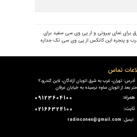
ختمانی و نگهبانی باغ ها می باشد. ابعاد آن 4 متر (2*2) بوده و از ورق برای نمای بیرونی و از پی وی سی سفید برای
درب و پنجره این کانکس از پی وی سی تک جداره
اعات تماس
آدرس:
تهران، غرب به شرق اتوبان آزادگان، لاین کندرو،۲
متر بعد از اتوبان ساوه نرسیده به خیابان عرفان
همراه:
09123604100
ثابت:
02166324100
ایمیل:
radinconex@gmail.com