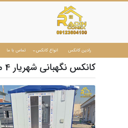
رادین کانکس
انواع کانکس
تماس با ما
کانکس نگهبانی شهریار 4 متری