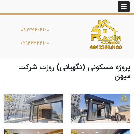
09123604100
02166324100
پروژه مسکونی (نگهبانی) روزت شرکت
میهن