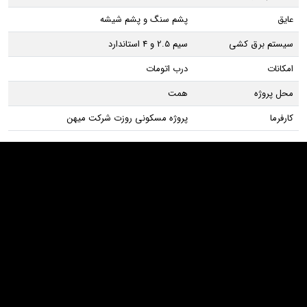
عایق
پشم سنگ و پشم شیشه
سیستم برق کشی
سیم 2.5 و 4 استاندارد
امکانات
درب اتومات
محل پروژه
همت
کارفرما
پروژه مسکونی روزت شرکت میهن