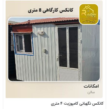
کانکس کارگاهی با سقف ورق کرکره و متراژ 15 متر