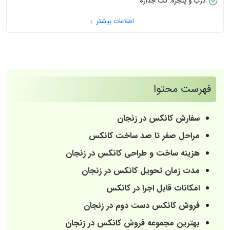
کانکس نگهبانی قزوین 10 متری
نمای داخلی: کناف و کاغذ دیواری
جنس سقف: ورق ذوزنقه
نوع کف: سرامیک
اطلاعات بیشتر