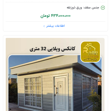
جنس سقف: ورق ذوزنقه
434،000،000 تومان
اطلاعات بیشتر