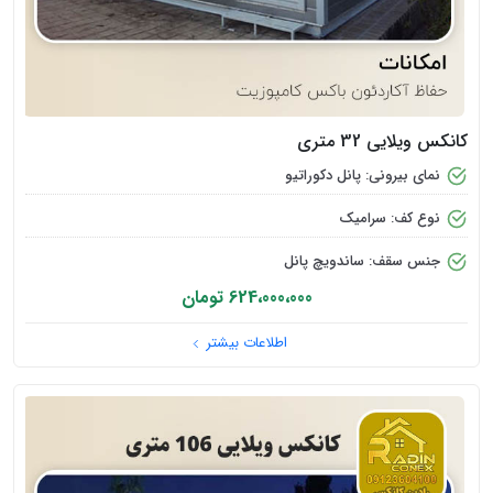
کانکس ویلایی 32 متری
نمای بیرونی: پانل دکوراتیو
نوع کف: سرامیک
جنس سقف: ساندویچ پانل
624،000،000 تومان
اطلاعات بیشتر