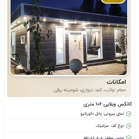
کانکس ویلایی 106 متری
نمای بیرونی: پانل دکوراتیو
نوع کف: سرامیک
جنس سقف: ورق ذوزنقه