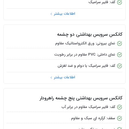
کانکس نگهبانی 20 متری (روزت شرکت میهن)
نوع کف: سرامیک
جنس سقف: ورق ذوزنقه
درب و پنجره: اتومات و سکوریت
اطلاعات بیشتر