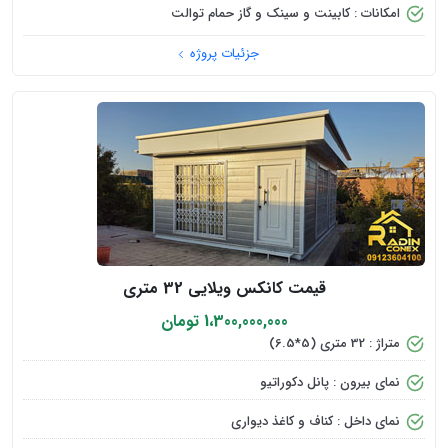
امکانات : کابینت و سینک و گاز حمام توالت
جزئیات پروژه
قیمت کانکس ویلایی 32 متری
1،300,000,000 تومان
متراژ : 32 متری (5*6.5)
نمای بیرون : پانل دکوراتیو
نمای داخل : کناف و کاغذ دیواری