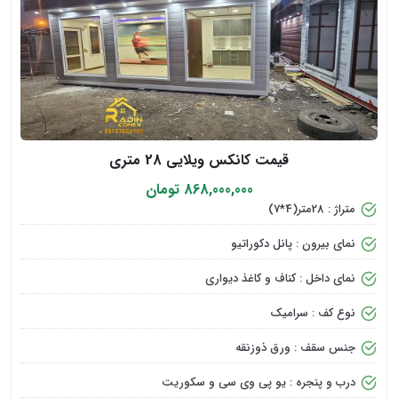
قیمت کانکس ویلایی 28 متری
868,000,000 تومان
متراژ : 28متر(4*7)
نمای بیرون : پانل دکوراتیو
نمای داخل : کناف و کاغذ دیواری
نوع کف : سرامیک
جنس سقف : ورق ذوزنقه
درب و پنجره : یو پی وی سی و سکوریت