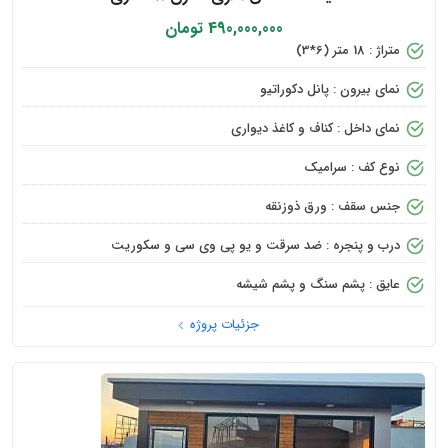
490,000,000 تومان
متراژ : 18 متر (6*3)
نمای بیرون : پانل دکوراتیو
نمای داخل : کناف و کاغذ دیواری
نوع کف : سرامیک
جنس سقف : ورق ذوزنقه
درب و پنجره : ضد سرقت و یو پی وی سی و سکوریت
عایق : پشم سنگ و پشم شیشه
جزئیات پروژه