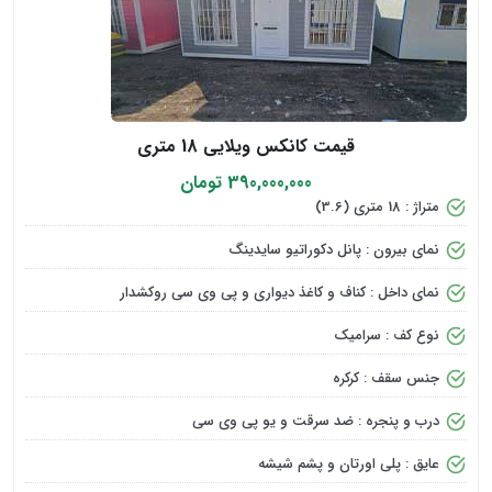
قیمت کانکس ویلایی 18 متری
390,000,000 تومان
متراژ : 18 متری (3.6)
نمای بیرون : پانل دکوراتیو سایدینگ
نمای داخل : کناف و کاغذ دیواری و پی وی سی روکشدار
نوع کف : سرامیک
جنس سقف : کرکره
درب و پنجره : ضد سرقت و یو پی وی سی
عایق : پلی اورتان و پشم شیشه