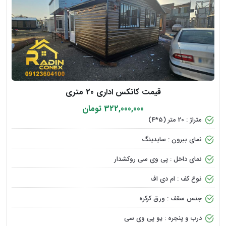
قیمت کانکس اداری 20 متری
322,000,000 تومان
متراژ : 20 متر (5*4)
نمای بیرون : سایدینگ
نمای داخل : پی وی سی روکشدار
نوع کف : ام دی اف
جنس سقف : ورق کرکره
درب و پنجره : یو پی وی سی