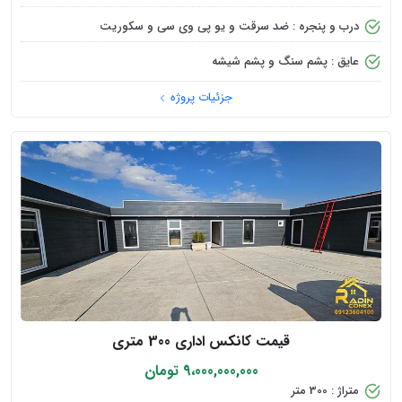
درب و پنجره : ضد سرقت و یو پی وی سی و سکوریت
عایق : پشم سنگ و پشم شیشه
جزئیات پروژه
قیمت کانکس اداری 300 متری
9،000,000,000 تومان
متراژ : 300 متر