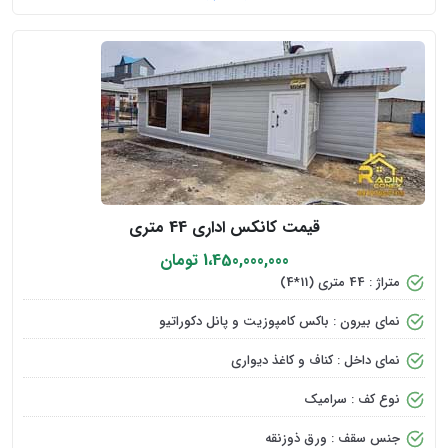
قیمت کانکس اداری 44 متری
1،450,000,000 تومان
متراژ : 44 متری (11*4)
نمای بیرون : باکس کامپوزیت و پانل دکوراتیو
نمای داخل : کناف و کاغذ دیواری
نوع کف : سرامیک
جنس سقف : ورق ذوزنقه