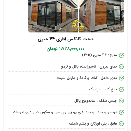
قیمت کانکس اداری 44 متری
1،728,000,000 تومان
متراژ : 44 متری (11*4)
نمای بیرون : کامپوزیت، پانل و ترمو
نمای داخل : کناف و کاغذ و ماربل شیت
نوع کف : سرامیک
جنس سقف : ساندویچ پانل
درب و پنجره : پنجره های یو پی وی سی و سکوریت و درب اتومات
عایق : پلی اورتان و پشم شیشه