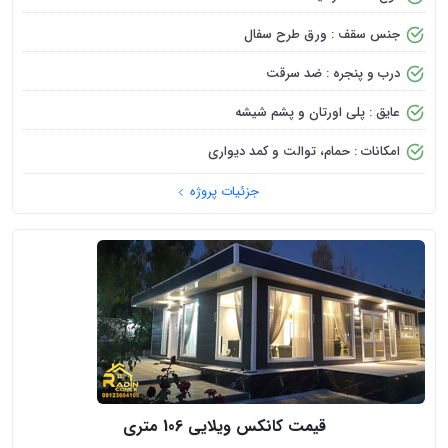
جنس سقف : ورق طرح سفال
درب و پنجره : ضد سرقت
عایق : پلی اورتان و پشم شیشه
امکانات : حمام، توالت و کمد دیواری
جزئیات پروژه
قیمت کانکس ویلایی 106 متری