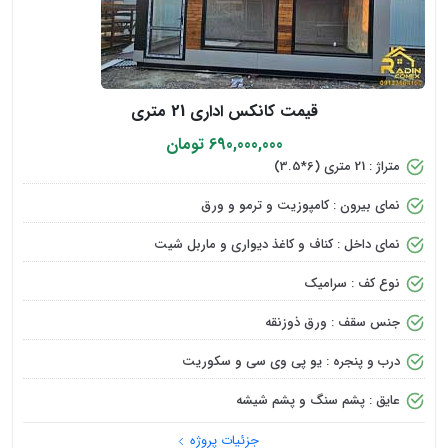
قیمت کانکس اداری 21 متری
690,000,000 تومان
متراژ : 21 متری (6*3.5)
نمای بیرون : کامپوزیت و ترمو و ورق
نمای داخل : کناف و کاغذ دیواری و ماربل شیت
نوع کف : سرامیک
جنس سقف : ورق ذوزنقه
درب و پنجره : یو پی وی سی و سکوریت
عایق : پشم سنگ و پشم شیشه
جزئیات پروژه