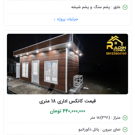
عایق : پشم سنگ و پشم شیشه
جزئیات پروژه
قیمت کانکس اداری 18 متری
440,000,000 تومان
متراژ : (6*3)18 متر
نمای بیرون : پانل دکوراتیو