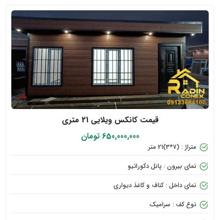
قیمت کانکس ویلایی 21 متری
650,000,000 تومان
متراژ : (7*3)21 متر
نمای بیرون : پانل دکوراتیو
نمای داخل : کناف و کاغذ دیواری
نوع کف : سرامیک