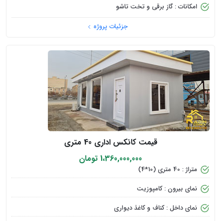
امکانات : گاز برقی و تخت تاشو
جزئیات پروژه
قیمت کانکس اداری 40 متری
1،360,000,000 تومان
متراژ : 40 متری (10*4)
نمای بیرون : کامپوزیت
نمای داخل : کناف و کاغذ دیواری