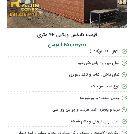
قیمت کانکس ویلایی 44 متری
1،450,000,000 تومان
متراژ : 44متر(11*4)
نمای بیرون : پانل دکوراتیو
نمای داخل : کناف و کاغذ دیواری
نوع کف : سرامیک
جنس سقف : ورق ذوزنقه
درب و پنجره : ضد سرقت و یو پی وی سی
عایق : پلی اورتان و پشم شیشه
امکانات : کابینت و سینک و گاز حمام توالت و خواب و کمد دیواری