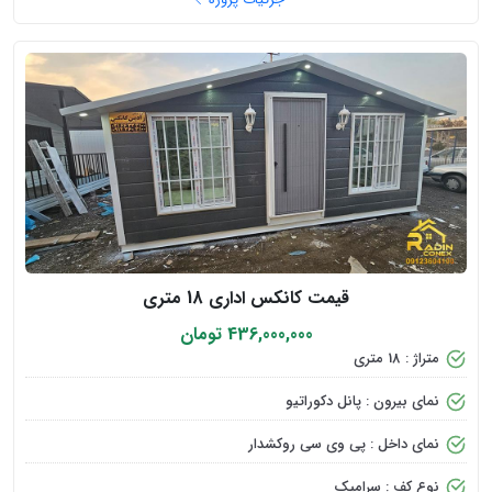
قیمت کانکس اداری 18 متری
436,000,000 تومان
متراژ : 18 متری
نمای بیرون : پانل دکوراتیو
نمای داخل : پی وی سی روکشدار
نوع کف : سرامیک