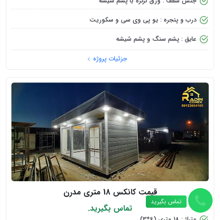
جنس سقف : ورق کرکره با پشم شیشه
درب و پنجره : یو پی وی سی و سکوریت
عایق : پشم سنگ و پشم شیشه
جزئیات پروژه
قیمت کانکس 18 متری مدرن
تماس بگیرید
تماس بگیرید.
متراژ : 18 متری (6*3)