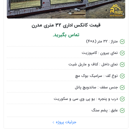
قیمت کانکس اداری 32 متری مدرن
تماس بگیرید.
متراژ : 32 متر (8×4)
نمای بیرون : کامپوزیت
نمای داخل : کناف و ماربل شیت
نوع کف : سرامیک بوک مچ
جنس سقف : ساندویچ پانل
درب و پنجره : یو پی وی سی و سکوریت
عایق : پشم سنگ
جزئیات پروژه