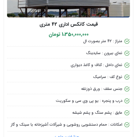
قیمت کانکس اداری 42 متری
1،350,000,000 تومان
متراژ : 42 متر بصورت ال
نمای بیرون : سایدینگ
نمای داخل : کناف و کاغذ دیواری
نوع کف : سرامیک
جنس سقف : ورق ذوزنقه
درب و پنجره : یو پی وی سی و سکوریت
عایق : پشم سنگ و پشم شیشه
امکانات : حمام دستشویی روشویی و شیرآلات آشپزخانه با سینک و گاز
جزئیات پروژه