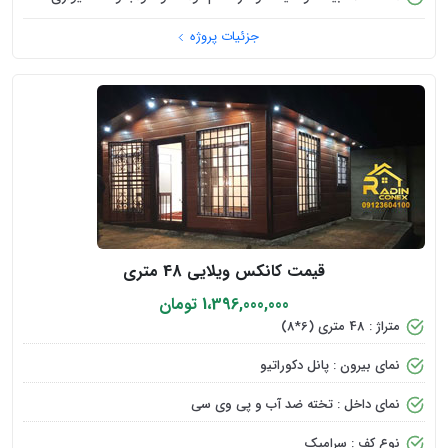
جزئیات پروژه
قیمت کانکس ویلایی 48 متری
1،396,000,000 تومان
متراژ : 48 متری (6*8)
نمای بیرون : پانل دکوراتیو
نمای داخل : تخته ضد آب و پی وی سی
نوع کف : سرامیک