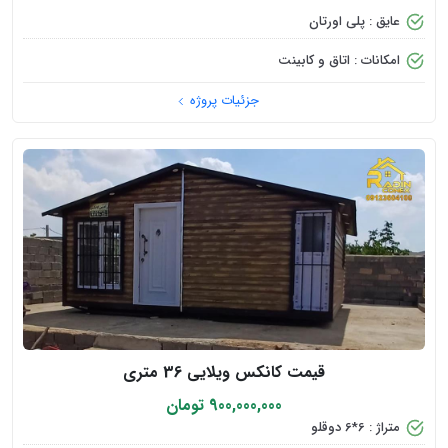
عایق : پلی اورتان
امکانات : اتاق و کابینت
جزئیات پروژه
قیمت کانکس ویلایی 36 متری
900,000,000 تومان
متراژ : 6*6 دوقلو