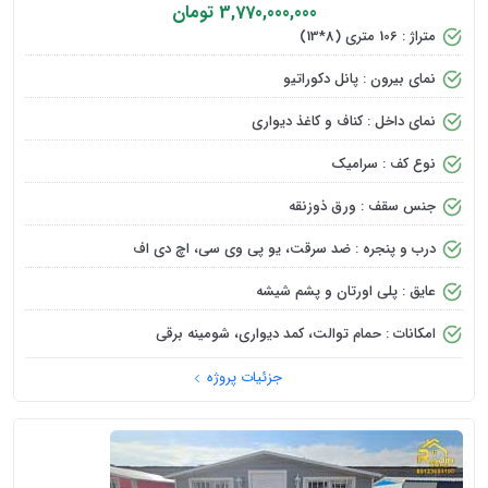
3,770,000,000 تومان
متراژ : 106 متری (8*13)
نمای بیرون : پانل دکوراتیو
نمای داخل : کناف و کاغذ دیواری
نوع کف : سرامیک
جنس سقف : ورق ذوزنقه
درب و پنجره : ضد سرقت، یو پی وی سی، اچ دی اف
عایق : پلی اورتان و پشم شیشه
امکانات : حمام توالت، کمد دیواری، شومینه برقی
جزئیات پروژه