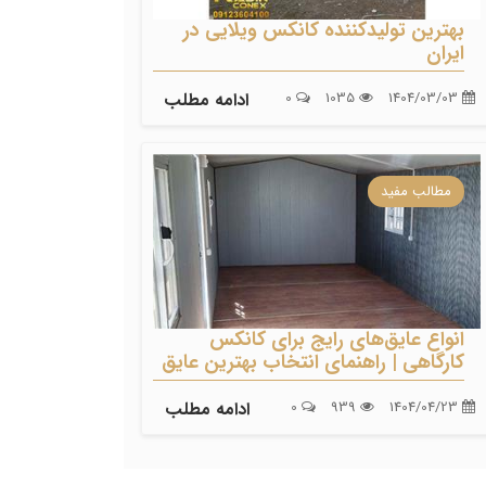
بهترین تولیدکننده کانکس ویلایی در
ایران
1404/03/03
1035
0
ادامه مطلب
مطالب مفید
انواع عایق‌های رایج برای کانکس
کارگاهی | راهنمای انتخاب بهترین عایق
1404/04/23
939
0
ادامه مطلب