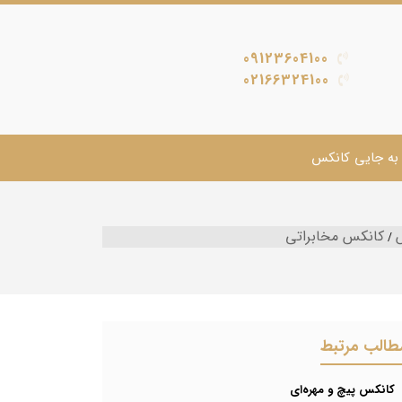
09123604100
02166324100
به جایی کانکس
کانکس مخابراتی
طالب مرتبط
کانکس پیچ و مهره‌ای