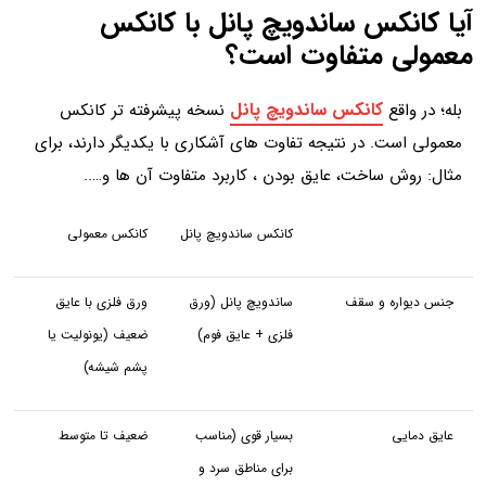
آیا کانکس ساندویچ پانل با کانکس
معمولی متفاوت است؟
کانکس ساندویچ پانل
بله؛ در واقع
نسخه پیشرفته تر کانکس
معمولی است. در نتیجه تفاوت های آشکاری با یکدیگر دارند، برای
مثال: روش ساخت، عایق بودن ، کاربرد متفاوت آن ها و…..
کانکس ساندویچ پانل
کانکس معمولی
جنس دیواره و سقف
ساندویچ پانل (ورق
ورق فلزی با عایق
فلزی + عایق فوم)
ضعیف (یونولیت یا
پشم شیشه)
عایق دمایی
بسیار قوی (مناسب
ضعیف تا متوسط
برای مناطق سرد و