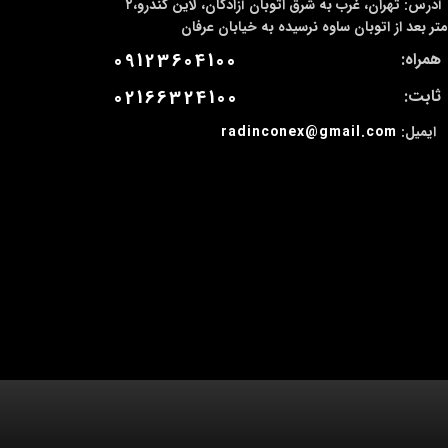
آدرس:
تهران، غرب به شرق اتوبان آزادگان، لاین کندرو،۲
متر بعد از اتوبان ساوه نرسیده به خیابان عرفان
همراه:
09123604100
ثابت:
02166324100
ایمیل:
radinconex@gmail.com