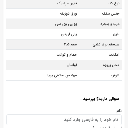
نوع کف
فایبر سرامیک
جنس سقف
ورق ذوزنقه
درب و پنجره
یو پی وی سی
عایق
پلی اورتان
سیستم برق کشی
سیم 2.5
امکانات
حمام و توالت
محل پروژه
لواسان
کارفرما
مهندس صادقی پویا
سوالی دارید؟ بپرسید...
نام