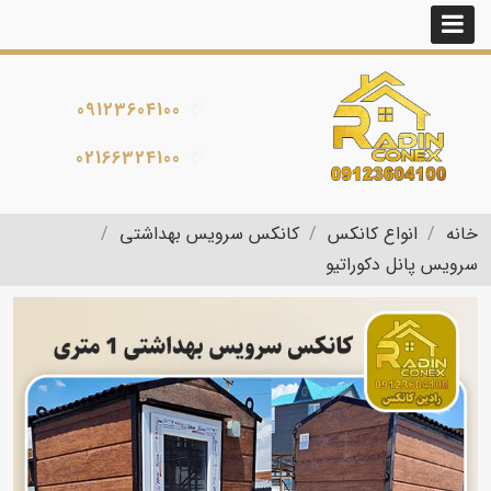
09123604100
02166324100
خانه
انواع کانکس
کانکس سرویس بهداشتی
سرویس پانل دکوراتیو