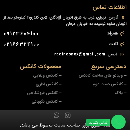
اطلاعات تماس
آدرس:
تهران، غرب به شرق اتوبان آزادگان، لاین کندرو،۲ کیلومتر بعد از
اتوبان ساوه نرسیده به خیابان عرفان
همراه:
09123604100
ثابت:
02166324100
ایمیل:
radinconex@gmail.com
دسترسی سریع
محصولات کانکس
ویدئو های ساخت کانکس
کانکس ویلایی
کانکس دست دوم
کانکس اداری
بلاگ
کانکس فروشگاهی
کانکس نگهبانی
تماس بگیرید
تمام حقوق برای صاحب سایت محفوظ می باشد.