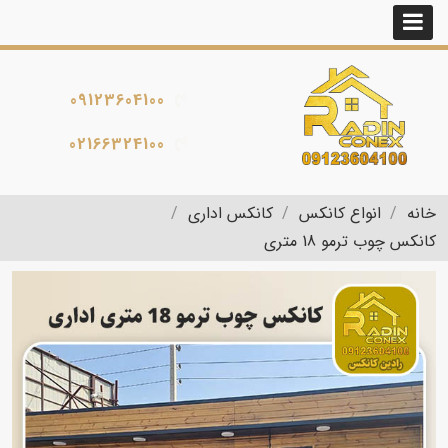
09123604100
02166324100
خانه
انواع کانکس
کانکس اداری
کانکس چوب ترمو 18 متری